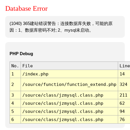
Database Error
(1040) 365建站错误警告：连接数据库失败，可能的原
因：1、数据库密码不对; 2、mysql未启动。
PHP Debug
No.
File
Line
1
/index.php
14
2
/source/function/function_extend.php
324
3
/source/class/jzmysql.class.php
211
4
/source/class/jzmysql.class.php
62
5
/source/class/jzmysql.class.php
94
6
/source/class/jzmysql.class.php
76