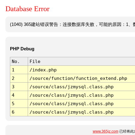
Database Error
(1040) 365建站错误警告：连接数据库失败，可能的原因：1、数
PHP Debug
No.
File
1
/index.php
2
/source/function/function_extend.php
3
/source/class/jzmysql.class.php
4
/source/class/jzmysql.class.php
5
/source/class/jzmysql.class.php
6
/source/class/jzmysql.class.php
www.365jz.com
已经将此