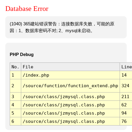
Database Error
(1040) 365建站错误警告：连接数据库失败，可能的原
因：1、数据库密码不对; 2、mysql未启动。
PHP Debug
No.
File
Line
1
/index.php
14
2
/source/function/function_extend.php
324
3
/source/class/jzmysql.class.php
211
4
/source/class/jzmysql.class.php
62
5
/source/class/jzmysql.class.php
94
6
/source/class/jzmysql.class.php
76