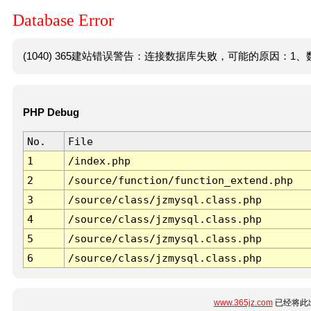
Database Error
(1040) 365建站错误警告：连接数据库失败，可能的原因：1、数
PHP Debug
No.
File
1
/index.php
2
/source/function/function_extend.php
3
/source/class/jzmysql.class.php
4
/source/class/jzmysql.class.php
5
/source/class/jzmysql.class.php
6
/source/class/jzmysql.class.php
www.365jz.com
已经将此