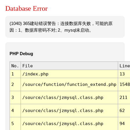
Database Error
(1040) 365建站错误警告：连接数据库失败，可能的原
因：1、数据库密码不对; 2、mysql未启动。
PHP Debug
No.
File
Line
1
/index.php
13
2
/source/function/function_extend.php
1548
3
/source/class/jzmysql.class.php
211
4
/source/class/jzmysql.class.php
62
5
/source/class/jzmysql.class.php
94